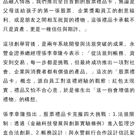
品融入情感，我們推出全台首創的股票禮品卡，無論是
父母送給孩子的第一張股票、企業獎勵員工的創意福
利、或是朋友之間相互祝賀的禮物，這張禮品卡承載不
只是資產，更是一種信任與期許。」
這項創舉背後，是兩年系統開發與法規突破的成果。永
豐金證券總經理張李章隆今表示：「從法規到帳務、資
安到交易，每一步都是挑戰，但最終成功推出一項對社
會、企業與消費者都有價值的產品。」這次的「股票禮
品卡」概念，源自員工對送禮經驗的觀察：紅包太現
實，禮品又怕不合心意，於是催生出「送一份會增值的
禮物」的構想。
張李章隆指出，股票禮品卡克服四大挑戰：1.法規限
制：透過《金融科技發展與創新實驗條例》進入監理沙
盒合法創新。2.帳務設計：與永豐銀行合作設計信託架